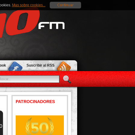
cookies.
Mas sobre cookies...
Continuar
book
Suscribir al RSS
PATROCINADORES