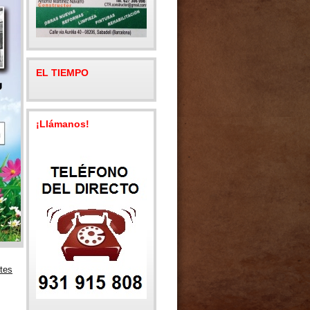
EL TIEMPO
¡Llámanos!
tes