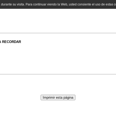
a durante su visita. Para continuar viendo la Web, usted consiente el uso de estas 
RA RECORDAR