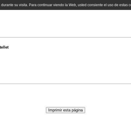
a durante su visita. Para continuar viendo la Web, usted consiente el uso de estas 
ellet