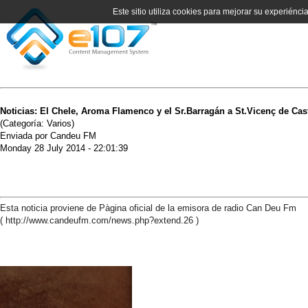
Este sitio utiliza cookies para mejorar su experiénci
Noticias: El Chele, Aroma Flamenco y el Sr.Barragán a St.Vicenç de Cast
(Categoría: Varios)
Enviada por Candeu FM
Monday 28 July 2014 - 22:01:39
Esta noticia proviene de Pàgina oficial de la emisora de radio Can Deu Fm
( http://www.candeufm.com/news.php?extend.26 )