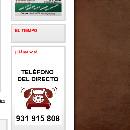
EL TIEMPO
¡Llámanos!
tes