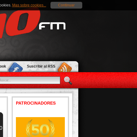
cookies.
Mas sobre cookies...
Continuar
book
Suscribir al RSS
PATROCINADORES