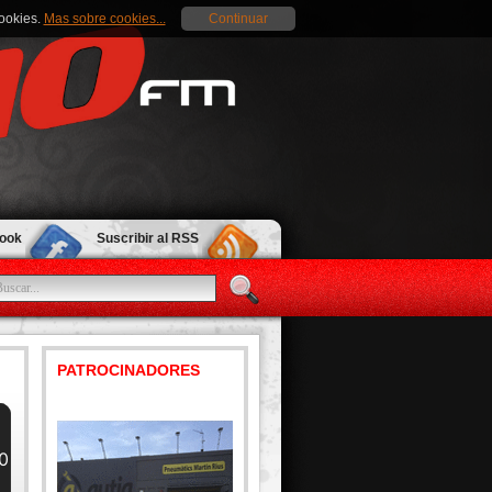
cookies.
Mas sobre cookies...
Continuar
book
Suscribir al RSS
PATROCINADORES