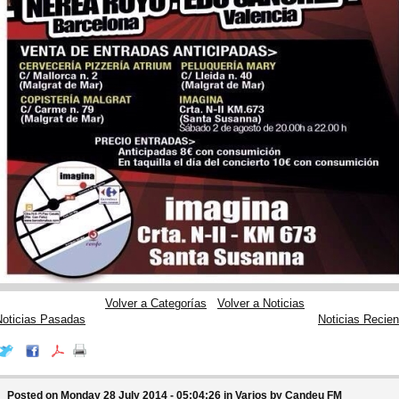
Volver a Categorías
Volver a Noticias
Noticias Pasadas
Noticias Recien
Posted on Monday 28 July 2014 - 05:04:26 in
Varios
by
Candeu FM