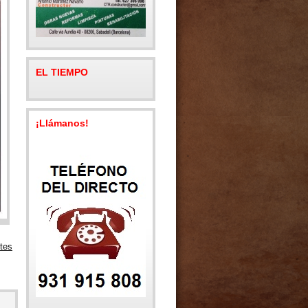
EL TIEMPO
¡Llámanos!
tes