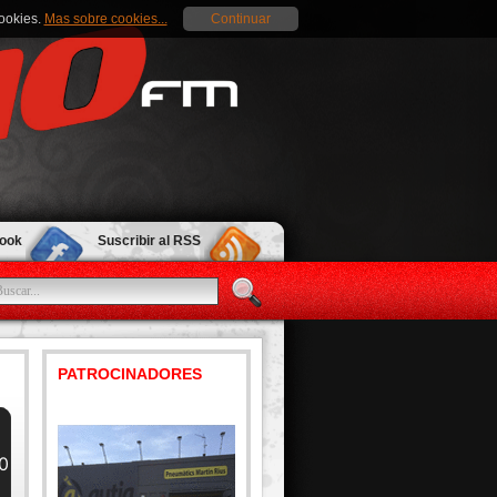
cookies.
Mas sobre cookies...
Continuar
book
Suscribir al RSS
PATROCINADORES