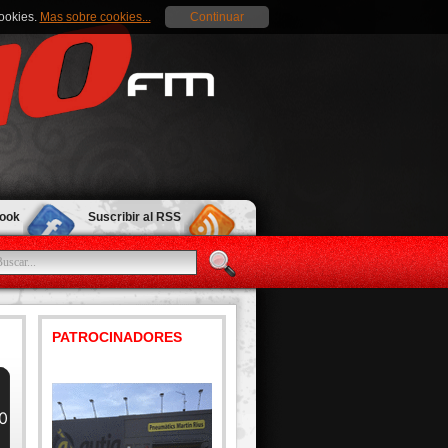
cookies.
Mas sobre cookies...
Continuar
book
Suscribir al RSS
PATROCINADORES