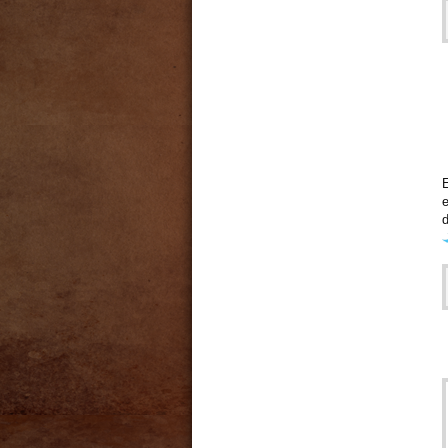
E
e
d